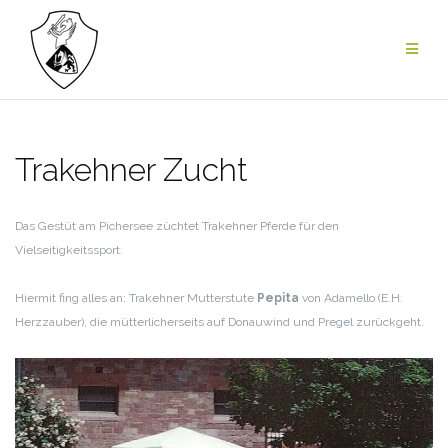
Zum
Inhalt
springen
Trakehner Zucht
Das Gestüt am Pichersee züchtet Trakehner Pferde für den
Vielseitigkeitssport.
Hiermit fing alles an: Trakehner Mutterstute
Pepita
von Adamello (E.H.
Herzzauber), die mütterlicherseits auf Donauwind und Pregel zurückgeht.