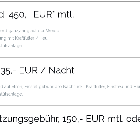
, 450,- EUR* mtl.
erd ganzjährig auf der Weide.
ung mit Kraftfutter / Heu.
stütsanlage.
 35,- EUR / Nacht
 auf Stroh, Einstellgebühr pro Nacht, inkl. Kraftfutter, Einstreu und He
stütsanlage.
zungsgebühr, 150,- EUR mtl. od