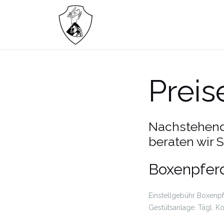
Zum
Inhalt
springen
Preis
Nachstehend 
beraten wir 
Boxenpferd
Einstellgebühr Boxenpf
Gestütsanlage. Tägl. K