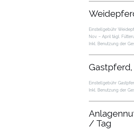
Weidepferd
Einstellgebühr Weidepf
Nov. – April tägl. Fütter
Inkl. Benutzung der Ge
Gastpferd,
Einstellgebühr Gastpferd
Inkl. Benutzung der Ge
Anlagennut
/ Tag