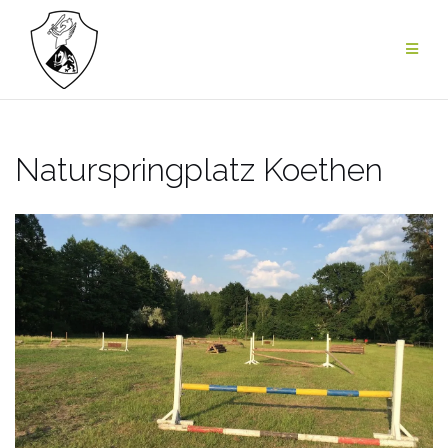
Zum
Inhalt
springen
Naturspringplatz Koethen